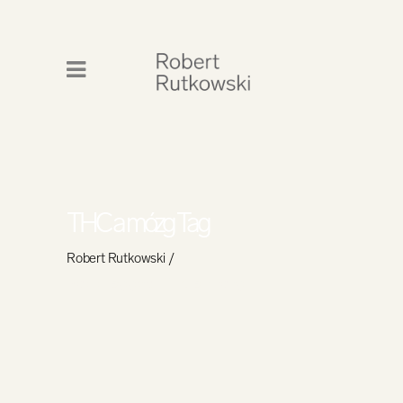
THC a mózg Tag
Robert Rutkowski
/
Posts tagged "THC a mózg"