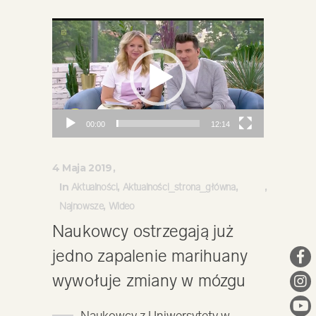
Odtwarzacz
video
00:00
12:14
4 Maja 2019
In
,
,
Aktualności
Aktualności_strona_główna
,
Najnowsze
Wideo
Naukowcy ostrzegają już
jedno zapalenie marihuany
wywołuje zmiany w mózgu
Naukowcy z Uniwersytety w