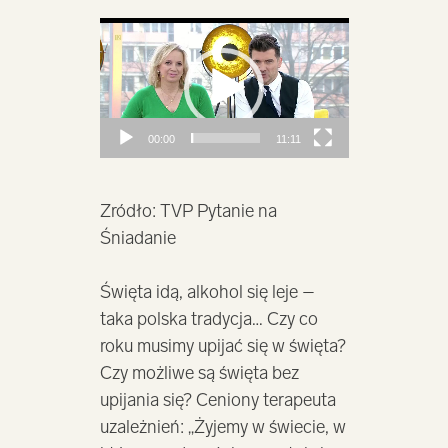
Odtwarzacz
video
00:00
11:11
Zródło:
TVP Pytanie na
Śniadanie
Święta idą, alkohol się leje –
taka polska tradycja… Czy co
roku musimy upijać się w święta?
Czy możliwe są święta bez
upijania się? Ceniony terapeuta
uzależnień: „Żyjemy w świecie, w